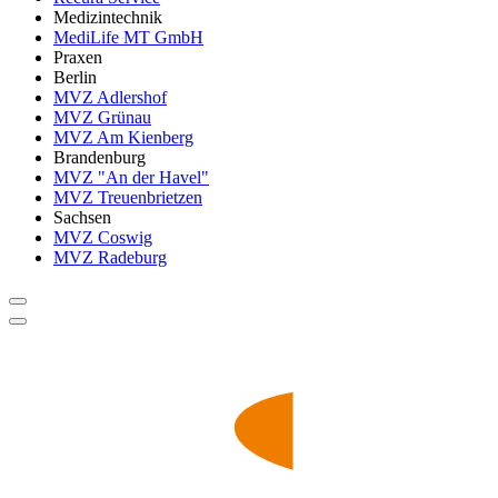
Medizintechnik
MediLife MT GmbH
Praxen
Berlin
MVZ Adlershof
MVZ Grünau
MVZ Am Kienberg
Brandenburg
MVZ "An der Havel"
MVZ Treuenbrietzen
Sachsen
MVZ Coswig
MVZ Radeburg