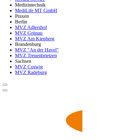
Medizintechnik
MediLife MT GmbH
Praxen
Berlin
MVZ Adlershof
MVZ Grünau
MVZ Am Kienberg
Brandenburg
MVZ "An der Havel"
MVZ Treuenbrietzen
Sachsen
MVZ Coswig
MVZ Radeburg