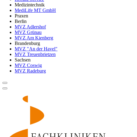
Medizintechnik
MediLife MT GmbH
Praxen
Berlin
MVZ Adlershof
MVZ Grünau
MVZ Am Kienberg
Brandenburg
MVZ "An der Havel"
MVZ Treuenbrietzen
Sachsen
MVZ Coswig
MVZ Radeburg