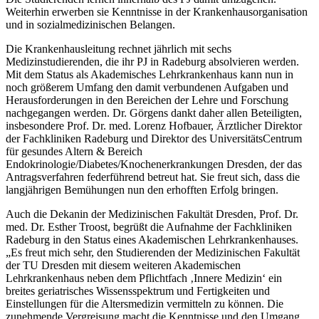
Weiterhin erwerben sie Kenntnisse in der Krankenhausorganisation
und in sozialmedizinischen Belangen.
Die Krankenhausleitung rechnet jährlich mit sechs
Medizinstudierenden, die ihr PJ in Radeburg absolvieren werden.
Mit dem Status als Akademisches Lehrkrankenhaus kann nun in
noch größerem Umfang den damit verbundenen Aufgaben und
Herausforderungen in den Bereichen der Lehre und Forschung
nachgegangen werden. Dr. Görgens dankt daher allen Beteiligten,
insbesondere Prof. Dr. med. Lorenz Hofbauer, Ärztlicher Direktor
der Fachkliniken Radeburg und Direktor des UniversitätsCentrum
für gesundes Altern & Bereich
Endokrinologie/Diabetes/Knochenerkrankungen Dresden, der das
Antragsverfahren federführend betreut hat. Sie freut sich, dass die
langjährigen Bemühungen nun den erhofften Erfolg bringen.
Auch die Dekanin der Medizinischen Fakultät Dresden, Prof. Dr.
med. Dr. Esther Troost, begrüßt die Aufnahme der Fachkliniken
Radeburg in den Status eines Akademischen Lehrkrankenhauses.
„Es freut mich sehr, den Studierenden der Medizinischen Fakultät
der TU Dresden mit diesem weiteren Akademischen
Lehrkrankenhaus neben dem Pflichtfach ‚Innere Medizin‘ ein
breites geriatrisches Wissensspektrum und Fertigkeiten und
Einstellungen für die Altersmedizin vermitteln zu können. Die
zunehmende Vergreisung macht die Kenntnisse und den Umgang