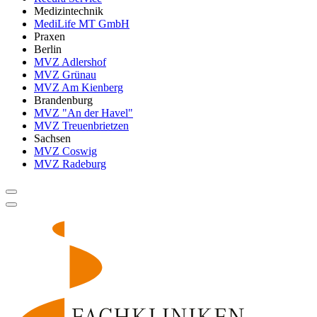
Medizintechnik
MediLife MT GmbH
Praxen
Berlin
MVZ Adlershof
MVZ Grünau
MVZ Am Kienberg
Brandenburg
MVZ "An der Havel"
MVZ Treuenbrietzen
Sachsen
MVZ Coswig
MVZ Radeburg