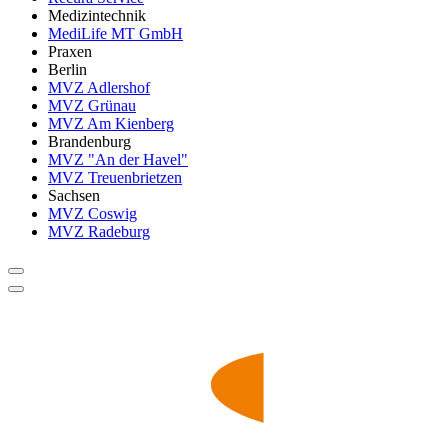
Medizintechnik
MediLife MT GmbH
Praxen
Berlin
MVZ Adlershof
MVZ Grünau
MVZ Am Kienberg
Brandenburg
MVZ "An der Havel"
MVZ Treuenbrietzen
Sachsen
MVZ Coswig
MVZ Radeburg